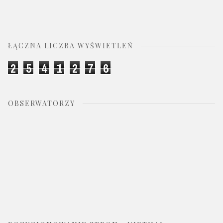
ŁĄCZNA LICZBA WYŚWIETLEŃ
2
5
4
1
2
7
6
OBSERWATORZY