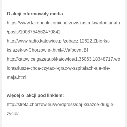
O akcji informowały media:
https://www.facebook.com/chorzowskastrefawolontariatu
/posts/1008754562470842
http://www.radio.katowice.pl/zobacz,12622,Zbiorka-
ksiazek-w-Chorzowie-.html#.VafpovntlBf
http://katowice.gazeta.pl/katowice/1,35063,18348717,wo
lontariusze-chca-czytac-i-grac-w-szpitalach-ale-nie-
maja.html
więcej o akcji pod linkiem:
http://strefa.chorzow.eu/wordpress/daj-ksiazce-drugie-
zycie/