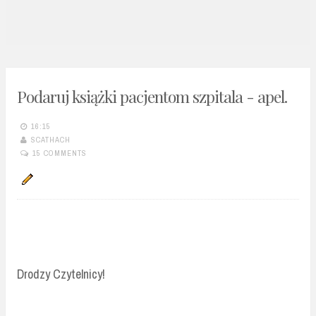
n
t
Podaruj książki pacjentom szpitala - apel.
16:15
SCATHACH
15 COMMENTS
Drodzy Czytelnicy!