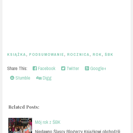
KSIĄŻKA
,
PODSUMOWANIE
,
ROCZNICA
,
ROK
,
ŚBK
Share This:
Facebook
Twitter
Google+
Stumble
Digg
Related Posts:
Mój rok z ŚBK
Niedawno Śląscy Blogerzy Książkowi obchodzili