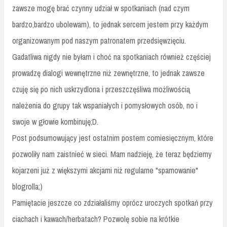
zawsze mogę brać czynny udział w spotkaniach (nad czym
bardzo,bardzo ubolewam), to jednak sercem jestem przy każdym
organizowanym pod naszym patronatem przedsięwzięciu.
Gadatliwa nigdy nie byłam i choć na spotkaniach również częściej
prowadzę dialogi wewnętrzne niż zewnętrzne, to jednak zawsze
czuję się po nich uskrzydlona i przeszczęśliwa możliwością
należenia do grupy tak wspaniałych i pomysłowych osób, no i
swoje w głowie kombinuję;D.
Post podsumowujący jest ostatnim postem comiesięcznym, które
pozwoliły nam zaistnieć w sieci. Mam nadzieję, że teraz będziemy
kojarzeni już z większymi akcjami niż regularne "spamowanie"
blogrolla;)
Pamiętacie jeszcze co zdziałaliśmy oprócz uroczych spotkań przy
ciachach i kawach/herbatach? Pozwolę sobie na krótkie