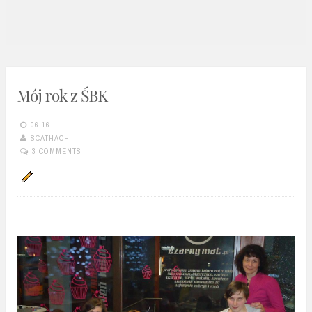
n
t
Mój rok z ŚBK
06:16
SCATHACH
3 COMMENTS