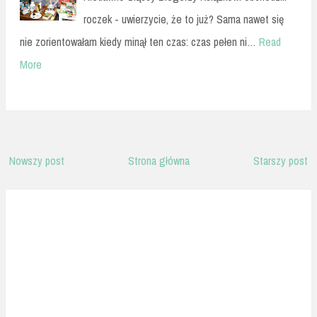
roczek - uwierzycie, że to już? Sama nawet się
nie zorientowałam kiedy minął ten czas: czas pełen ni…
Read
More
Nowszy post
Strona główna
Starszy post