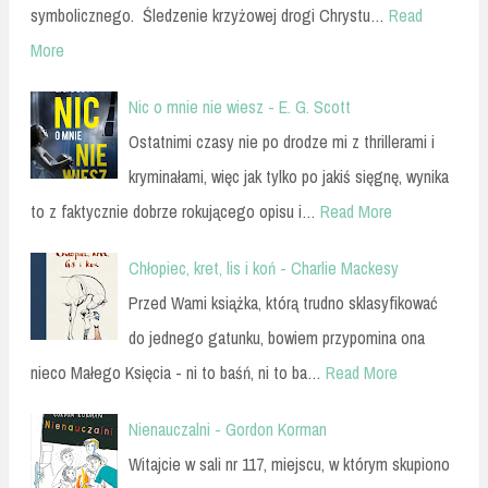
symbolicznego. Śledzenie krzyżowej drogi Chrystu…
Read
More
Nic o mnie nie wiesz - E. G. Scott
Ostatnimi czasy nie po drodze mi z thrillerami i
kryminałami, więc jak tylko po jakiś sięgnę, wynika
to z faktycznie dobrze rokującego opisu i…
Read More
Chłopiec, kret, lis i koń - Charlie Mackesy
Przed Wami książka, którą trudno sklasyfikować
do jednego gatunku, bowiem przypomina ona
nieco Małego Księcia - ni to baśń, ni to ba…
Read More
Nienauczalni - Gordon Korman
Witajcie w sali nr 117, miejscu, w którym skupiono