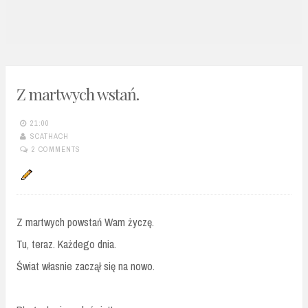
n
t
Z martwych wstań.
21:00
SCATHACH
2 COMMENTS
Z martwych powstań Wam życzę.
Tu, teraz. Każdego dnia.
Świat własnie zaczął się na nowo.