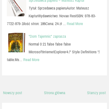
Sprzedawca papieru – Mateusz Kaptur
Tytuł: Sprzedawca papieruAutor: Mateusz
KapturWydawnictwo: Novae ResISBN: 978-83-
7722-879-1Ilość stron: 186Cena: 24 zł …
Read More
"Dom Tajemnic" zaprasza
Normal 0 21 false false false
MicrosoftInternetExplorer4 /* Style Definitions */
table.Ms…
Read More
Nowszy post
Strona główna
Starszy post