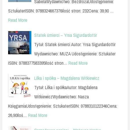
SabelaWydawnictwo: BezdrożaUdostępnienie:
SztukaterISBN: 9788324667376Ilość stron: 232Cena: 39,90 …
Read More
Statek śmierci – Yrsa Sigurdardottir
Tytuł: Statek śmierci Autor: Yrsa Sigurdardottir
Wydawnictwo: MUZA Udostępnienie: Sztukater
ISBN: 9788377583395Ilość stron…
Read More
Lilka i spółka – Magdalena Witkiewicz
Tytuł: Lilka i spółkaAutor: Magdalena
WitkiewiczWydawnictwo: Nasza
KsięgarniaUdostępnienie: SztukaterISBN: 9788310122346Cena:
26,90Iloś…
Read More