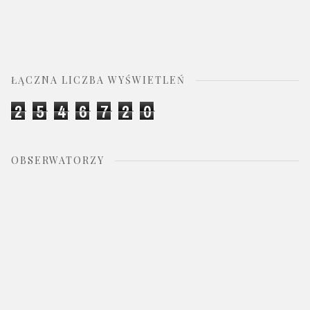
ŁĄCZNA LICZBA WYŚWIETLEŃ
2
5
4
6
7
2
0
OBSERWATORZY