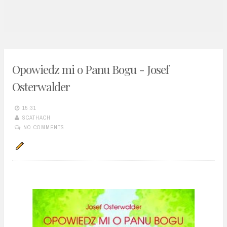
n
t
Opowiedz mi o Panu Bogu - Josef
Osterwalder
15:31
SCATHACH
NO COMMENTS