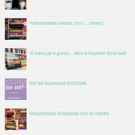
Podsumowanie sierpnia, stos i... zmiany:)
W marcu jak w garncu - także w książkach (book haul)
500 000 wyświetleń! ROZDANIE
Monumentalny listopadowy stos na chandrę