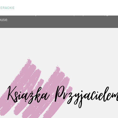
TERACKIE
liver its services and to analyze traffic. Your IP address and us
rmance and security metrics to ensure quality of service, gene
buse.