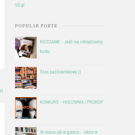
VD.pl
POPULAR POSTS
ROZDANIE - Jeśli się odnajdziemy,
kotku
Stos październikowy:))
st
KONKURS - HOŁOWNIA I PROKOP
W marcu jak w garncu - także w