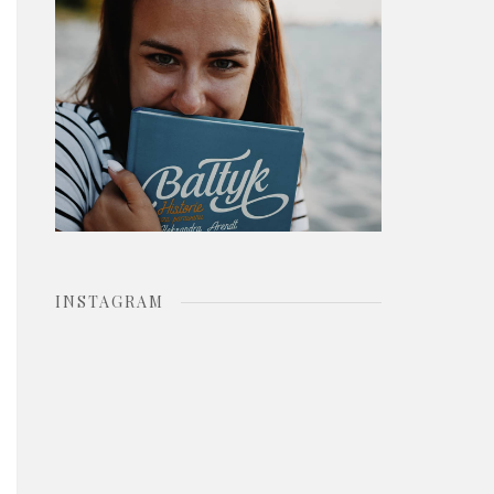
o
r
:
INSTAGRAM