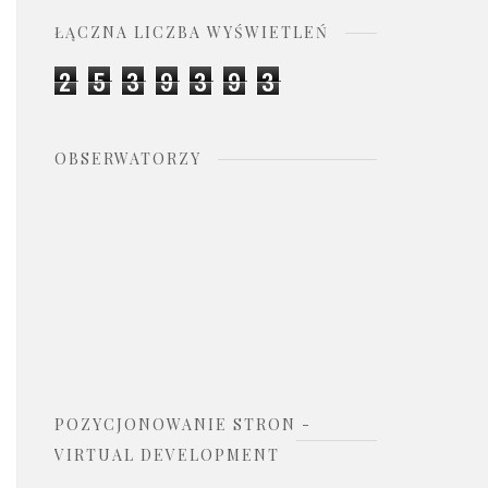
ŁĄCZNA LICZBA WYŚWIETLEŃ
2
5
3
9
3
9
3
OBSERWATORZY
POZYCJONOWANIE STRON -
VIRTUAL DEVELOPMENT