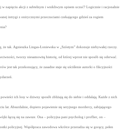
j w napięciu akcji z subtelnym i wnikliwym opisem uczuć? Logicznie i racjonalnie
anej intrygi z onirycznymi przeczuciami czekającego gdzieś za rogiem
enia?
ę, że tak. Agnieszka Lingas-Łoniewska w „Szóstym” dokonuje niebywałej rzeczy.
eciwności, tworzy niesamowitą historię, od której wprost nie sposób się oderwać.
rów jest tak przekonujący, że zasadne staje się uściślenie autorki o fikcyjności
wydarzeń.
wieści ich losy w dziwny sposób zbliżają się do siebie i oddalają. Każde z nich
ściu lat. Absurdalnie, dopiero pojawienie się seryjnego mordercy, zabijającego
ójki łączą się na zawsze. Ona – policyjna pani psycholog i proflier, on –
ostki policyjnej. Współpraca zawodowa wkrótce przeradza się w gorący, pełen