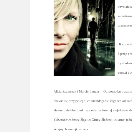
trzymające
skonstruow
przeznacz
Okazuje si
Łącząc prz
Rys bohate
postaci i 
Alicja Szymczak i Marcin Langer… Od początku trwania po
obawia się przyjąć tego, co nieubłaganie ściga ich od sze
zielonookie blondynki, sprawia, że losy tej wyjątkowej dw
głównodowodzący Śląskiej Grupy Śledczej, elitarnej jedn
skrajnych emocji romans.