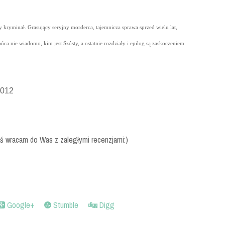
y kryminał. Grasujący seryjny morderca, tajemnicza sprawa sprzed wielu lat,
ca nie wiadomo, kim jest Szósty, a ostatnie rozdziały i epilog są zaskoczeniem
2012
iś wracam do Was z zaległymi recenzjami:)
Google+
Stumble
Digg