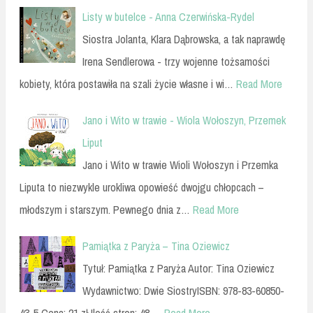
Listy w butelce - Anna Czerwińska-Rydel
Siostra Jolanta, Klara Dąbrowska, a tak naprawdę
Irena Sendlerowa - trzy wojenne tożsamości
kobiety, która postawiła na szali życie własne i wi…
Read More
Jano i Wito w trawie - Wiola Wołoszyn, Przemek
Liput
Jano i Wito w trawie Wioli Wołoszyn i Przemka
Liputa to niezwykle urokliwa opowieść dwojgu chłopcach –
młodszym i starszym. Pewnego dnia z…
Read More
Pamiątka z Paryża – Tina Oziewicz
Tytuł: Pamiątka z Paryża Autor: Tina Oziewicz
Wydawnictwo: Dwie SiostryISBN: 978-83-60850-