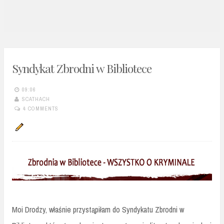
n
t
Syndykat Zbrodni w Bibliotece
09:06
SCATHACH
4 COMMENTS
Moi Drodzy, właśnie przystąpiłam do Syndykatu Zbrodni w