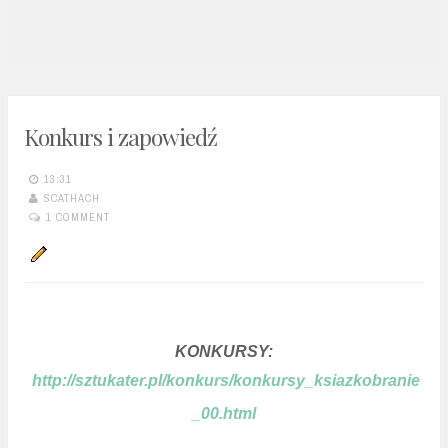
n
t
Konkurs i zapowiedź
13:31
SCATHACH
1 COMMENT
KONKURSY:
http://sztukater.pl/konkurs/konkursy_ksiazkobranie
_00.html