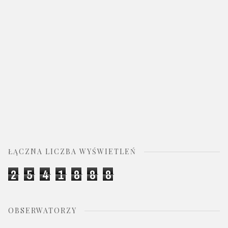
ŁĄCZNA LICZBA WYŚWIETLEŃ
2
5
4
1
8
8
8
OBSERWATORZY