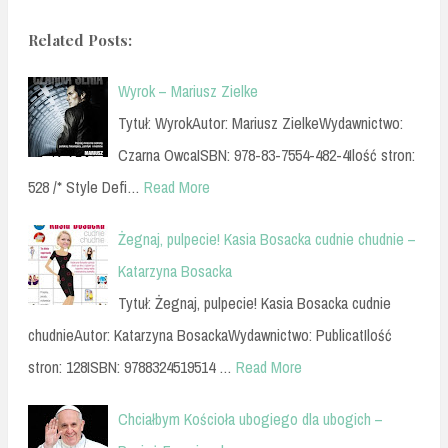
Related Posts:
Wyrok – Mariusz Zielke
Tytuł: WyrokAutor: Mariusz ZielkeWydawnictwo:
Czarna OwcaISBN: 978-83-7554-482-4Ilość stron:
528 /* Style Defi…
Read More
Żegnaj, pulpecie! Kasia Bosacka cudnie chudnie –
Katarzyna Bosacka
Tytuł: Żegnaj, pulpecie! Kasia Bosacka cudnie
chudnieAutor: Katarzyna BosackaWydawnictwo: PublicatIlość
stron: 128ISBN: 9788324519514 …
Read More
Chciałbym Kościoła ubogiego dla ubogich –