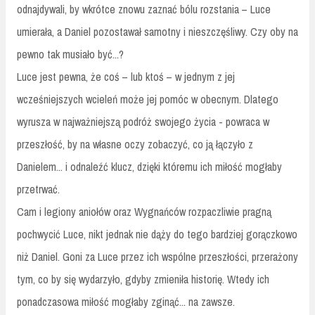
odnajdywali, by wkrótce znowu zaznać bólu rozstania – Luce
umierała, a Daniel pozostawał samotny i nieszczęśliwy. Czy oby na
pewno tak musiało być...?
Luce jest pewna, że coś – lub ktoś – w jednym z jej
wcześniejszych wcieleń może jej pomóc w obecnym. Dlatego
wyrusza w najważniejszą podróż swojego życia - powraca w
przeszłość, by na własne oczy zobaczyć, co ją łączyło z
Danielem... i odnaleźć klucz, dzięki któremu ich miłość mogłaby
przetrwać.
Cam i legiony aniołów oraz Wygnańców rozpaczliwie pragną
pochwycić Luce, nikt jednak nie dąży do tego bardziej gorączkowo
niż Daniel. Goni za Luce przez ich wspólne przeszłości, przerażony
tym, co by się wydarzyło, gdyby zmieniła historię. Wtedy ich
ponadczasowa miłość mogłaby zginąć... na zawsze.