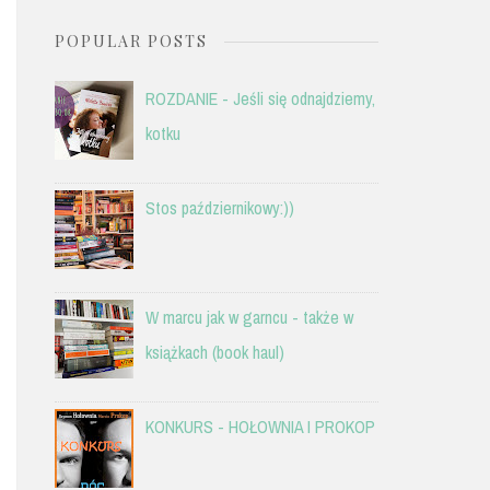
POPULAR POSTS
ROZDANIE - Jeśli się odnajdziemy,
kotku
Stos październikowy:))
W marcu jak w garncu - także w
książkach (book haul)
KONKURS - HOŁOWNIA I PROKOP