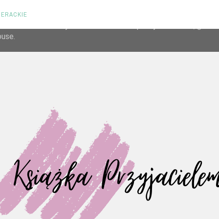
TERACKIE
liver its services and to analyze traffic. Your IP address and us
rmance and security metrics to ensure quality of service, gene
buse.