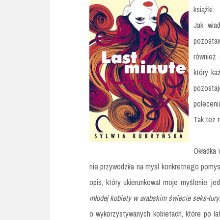
książki.
Jak wia
pozostaw
również 
który ka
pozosta
poleceni
Tak też 
Okładka 
nie przywodziła na myśl konkretnego pomysł
opis, który ukierunkował moje myślenie, jed
młodej kobiety w arabskim świecie seks-tury
o wykorzystywanych kobietach, które po lat