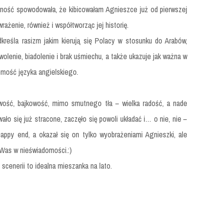
darność spowodowała, że kibicowałam Agnieszce już od pierwszej
rażenie, również i współtworząc jej historię.
dkreśla rasizm jakim kierują się Polacy w stosunku do Arabów,
lenie, biadolenie i brak uśmiechu, a także ukazuje jak ważna w
jomość języka angielskiego.
wość, bajkowość, mimo smutnego tła – wielka radość, a nade
o się już stracone, zaczęło się powoli układać i… o nie, nie –
happy end, a okazał się on tylko wyobrażeniami Agnieszki, ale
Was w nieświadomości.:)
scenerii to idealna mieszanka na lato.