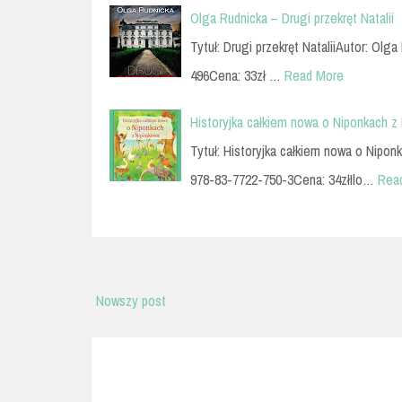
Olga Rudnicka – Drugi przekręt Natalii
Tytuł: Drugi przekręt NataliiAutor: Ol
496Cena: 33zł …
Read More
Historyjka całkiem nowa o Niponkach 
Tytuł: Historyjka całkiem nowa o Nip
978-83-7722-750-3Cena: 34złIlo…
Rea
Nowszy post