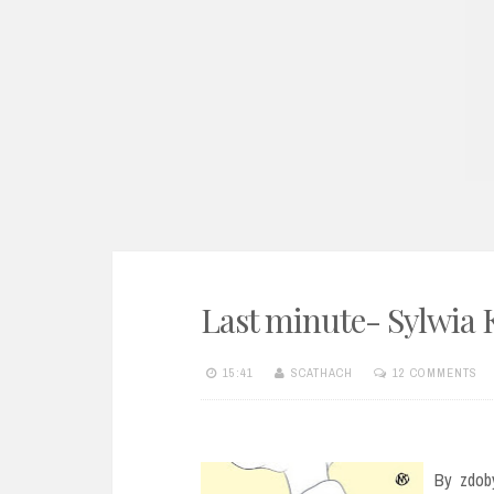
e
n
t
Last minute- Sylwia
15:41
SCATHACH
12 COMMENTS
By zdob