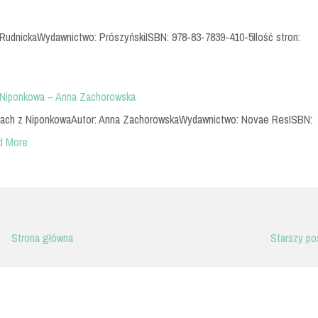
ga RudnickaWydawnictwo: PrószyńskiISBN: 978-83-7839-410-5Ilość stron:
z Niponkowa – Anna Zachorowska
onkach z NiponkowaAutor: Anna ZachorowskaWydawnictwo: Novae ResISBN:
d More
Strona główna
Starszy po