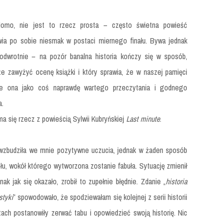
domo, nie jest to rzecz prosta – często świetna powieść
ia po sobie niesmak w postaci miernego finału. Bywa jednak
odwrotnie – na pozór banalna historia kończy się w sposób,
że zawyżyć ocenę książki i który sprawia, że w naszej pamięci
je ona jako coś naprawdę wartego przeczytania i godnego
a.
ma się rzecz z powieścią Sylwii Kubryńskiej
Last minute
.
wzbudziła we mnie pozytywne uczucia, jednak w żaden sposób
u, wokół którego wytworzona zostanie fabuła. Sytuację zmienił
nak jak się okazało, zrobił to zupełnie błędnie. Zdanie „
historia
styki
” spowodowało, że spodziewałam się kolejnej z serii historii
ach postanowiły zerwać tabu i opowiedzieć swoją historię. Nic