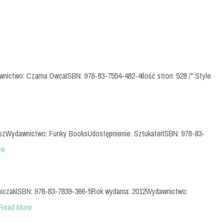
wnictwo: Czarna OwcaISBN: 978-83-7554-482-4Ilość stron: 528 /* Style
koszWydawnictwo: Funky BooksUdostępnienie: SztukaterISBN: 978-83-
re
ejniczakISBN: 978-83-7839-366-5Rok wydania: 2012Wydawnictwo:
Read More