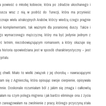
 powieść o młodej kobiecie, która po zdradzie ukochanego i
yrusza wraz z nią w podróż do Tunezji, która ma przynieść
oznaje wielu atrakcyjnych Arabów, którzy wiedzą czego pragnie
tki komplementami, tak ważnymi dla poranionej duszy. Także i
ego wymarzonego mężczyznę, który ma być jedynie jednym z
yć letnim, niezobowiązującym romansem, a który okazuje się
a historia opowiedziana jest w sposób charakterystyczny – jest
pitalu.
 chwili. Miało to wielki związek z jej chorobą – nawracającymi
m się z Agnieszką, która opisując swoje cierpienie, opisywała
mnie. Doskonale rozumiałam ból z jakim się zmaga i całkowitą
łam na czym polega migrena i jak bardzo eliminuje ona z życia
m zareagowałam na zwolnienie z pracy, którego przyczyną stała