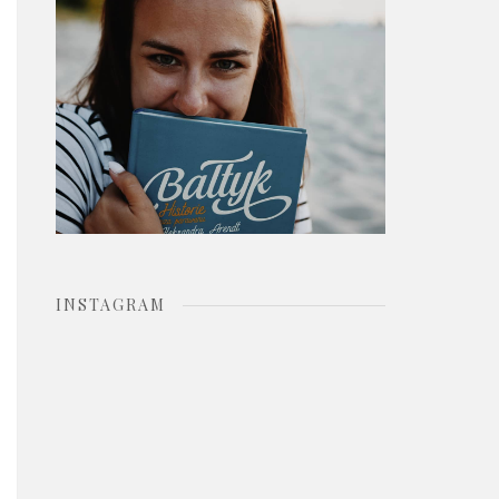
o
r
:
INSTAGRAM