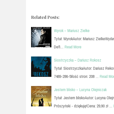
Related Posts:
Wyrok – Mariusz Zielke
Tytuł: WyrokAutor: Mariusz ZielkeWyda
Defi…
Read More
Siostrzyczka – Dariusz Rokosz
Tytuł: SiostrzyczkaAutor: Dariusz Re
7489-286-5Ilość stron: 208 …
Read Mo
Jestem blisko – Lucyna Olejniczak
Tytuł: Jestem bliskoAutor: Lucyna Ol
Prószyński - dziękuję!Cena: 29,90 zł …