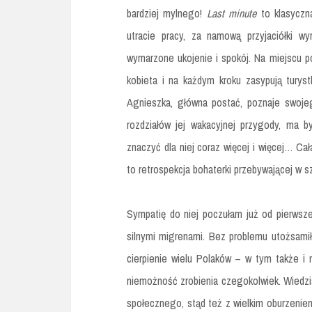
bardziej mylnego!
Last minute
to klasyczna
utracie pracy, za namową przyjaciółki w
wymarzone ukojenie i spokój. Na miejscu p
kobieta i na każdym kroku zasypują turys
Agnieszka, główna postać, poznaje swoj
rozdziałów jej wakacyjnej przygody, ma b
znaczyć dla niej coraz więcej i więcej… Cał
to retrospekcja bohaterki przebywającej w sz
Sympatię do niej poczułam już od pierwszej
silnymi migrenami. Bez problemu utożsamiła
cierpienie wielu Polaków – w tym także i 
niemożność zrobienia czegokolwiek. Wiedzia
społecznego, stąd też z wielkim oburzenie