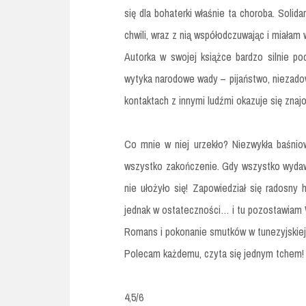
się dla bohaterki właśnie ta choroba. Soli
chwili, wraz z nią współodczuwając i miałam w
Autorka w swojej książce bardzo silnie po
wytyka narodowe wady – pijaństwo, niezadowo
kontaktach z innymi ludźmi okazuje się zna
Co mnie w niej urzekło? Niezwykła baśnio
wszystko zakończenie. Gdy wszystko wydawał
nie ułożyło się! Zapowiedział się radosny 
jednak w ostateczności… i tu pozostawiam 
Romans i pokonanie smutków w tunezyjskiej 
Polecam każdemu, czyta się jednym tchem!
4,5/6