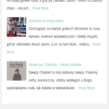
na mojej głowie cuda, a gdy jej zabrakło, sama – mimo szczerych
chęci – nie pot…
Read More
Nowości na mojej półce.
Ostrzegam, że będzie grubo:D Wrzesień to czas
wymian, nowości wydawniczych i Giełdy Książki,
gdzie zakosiłam dosyć sporo, a co za tym idzie... realiza…
Read
More
Słowa św. Charbela - Hanna Skandar
Święty Charbel to mój ulubiony święty. Pokorny,
cichy, ascetyczny, zdolny wybłagać u Boga
spektakularne cuda, tak dalekie w widowiskowo…
Read More