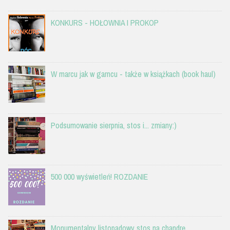
KONKURS - HOŁOWNIA I PROKOP
W marcu jak w garncu - także w książkach (book haul)
Podsumowanie sierpnia, stos i... zmiany:)
500 000 wyświetleń! ROZDANIE
Monumentalny listopadowy stos na chandrę