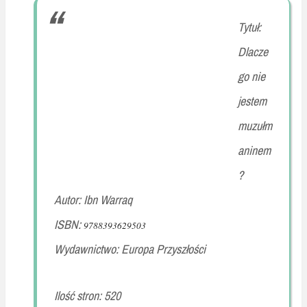
Tytuł:
Dlacze
go nie
jestem
muzułm
aninem
?
Autor: Ibn Warraq
ISBN:
9788393629503
Wydawnictwo: Europa Przyszłości
Ilość stron: 520