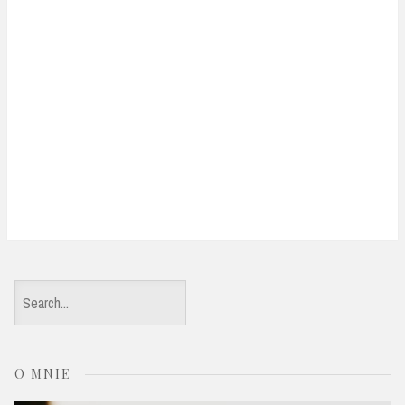
S
e
a
O MNIE
r