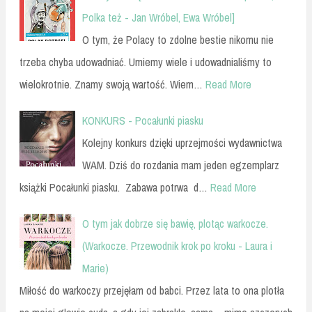
Polka też - Jan Wróbel, Ewa Wróbel]
O tym, że Polacy to zdolne bestie nikomu nie
trzeba chyba udowadniać. Umiemy wiele i udowadnialiśmy to
wielokrotnie. Znamy swoją wartość. Wiem…
Read More
KONKURS - Pocałunki piasku
Kolejny konkurs dzięki uprzejmości wydawnictwa
WAM. Dziś do rozdania mam jeden egzemplarz
książki Pocałunki piasku. Zabawa potrwa d…
Read More
O tym jak dobrze się bawię, plotąc warkocze.
(Warkocze. Przewodnik krok po kroku - Laura i
Marie)
Miłość do warkoczy przejęłam od babci. Przez lata to ona plotła