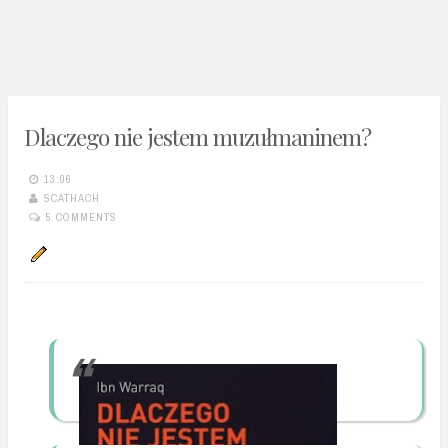
n
t
Dlaczego nie jestem muzułmaninem?
13:06
SCATHACH
5 COMMENTS