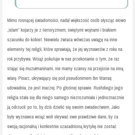
Mimo rosnącej świadomości, nadal większość osób słysząc słowo
„islam” kojarzy je z terroryzmem, świętymi wojnami i brakiem
szacunku do kobiet. Niewielu zwraca wówczas uwagę na inne
elementy tej religii, które sprawiają, że jej wyznawców z roku na
rok przybywa. Wciąż pokutuje w nas przekonanie o tym, że raz
stając się muzułmaninami, nie mamy szansy na przejście na inną
wiarę. Pisarz, ukrywający się pod pseudonimem Ibn Warraq
udowadnia, że jest inaczej. Po głośnej sprawie Rushdiego jego
religia stała się dla niego samego niezrozumiała i jednoznacznie
ją odrzucił, po to, by dziś dzielić się swoim świadectwem. Jako
były wyznawca wciąż woli skrywać swe prawdziwe dane, by za
swoją racjonalną i konkretnie uzasadnioną krytykę nie zostać