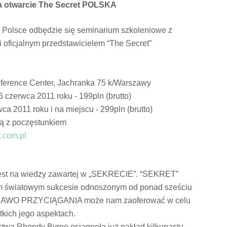
a otwarcie The Secret POLSKA
 Polsce odbędzie się seminarium szkoleniowe z
 oficjalnym
pr
zedstawicielem “The Secret”
nference Center, Jachranka 75 k/Warszawy
 czerwca 2011 roku - 199pln (brutto)
a 2011 roku i na miejscu - 299pln (brutto)
ą z poczęstunkiem
.com.pl
 jest na wiedzy zawartej w „SEKRECIE”. “SEKRET”
elkim światowym sukcesie odnoszonym od ponad sześciu
o PRAWO PRZYCIĄGANIA może nam zaoferować w celu
kich jego aspektach.
stwa Rhondy Byrne osiągnęła już nakład kilkunastu