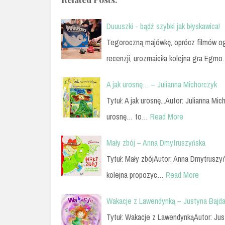
Duuuszki - bądź szybki jak błyskawica!
Tegoroczną majówkę, oprócz filmów oglą
recenzji, urozmaiciła kolejna gra Egm
A jak urosnę… – Julianna Michorczyk
Tytuł: A jak urosnę...Autor: Julianna 
urosnę… to…
Read More
Mały zbój – Anna Dmytruszyńska
Tytuł: Mały zbójAutor: Anna Dmytruszy
kolejna propozyc…
Read More
Wakacje z Lawendynką – Justyna Bajd
Tytuł: Wakacje z LawendynkąAutor: Jus