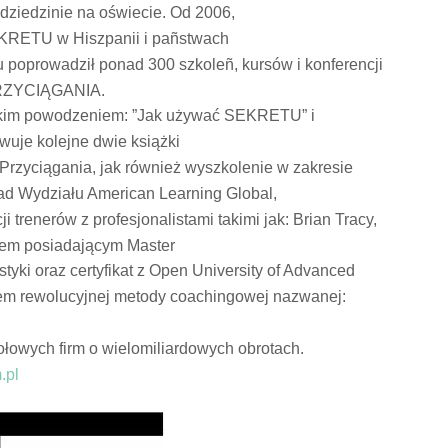
 dziedzinie na oświecie. Od 2006,
EKRETU w Hiszpanii i pañstwach
u po
pr
owadził ponad 300 szkoleñ, kursów i konferencji
PRZYCIĄGANIA.
elkim powodzeniem: ”Jak używać SEKRETU” i
wuje kolejne dwie książki
rzyciągania, jak również wyszkolenie w zakresie
ład Wydziału American Learning Global,
ji trenerów z
pr
ofesjonalistami takimi jak: Brian Tracy,
erem posiadającym Master
tyki oraz certyfikat z Open University of Advanced
orem rewolucyjnej metody coachingowej nazwanej:
łowych firm o wielomiliardowych obrotach.
.pl