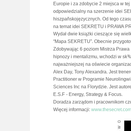
Europie i za zdobycie 2 miejsca w tej
odpowiedzialny na szerzenie idei S
hiszpañskojęzycznych. Od tego czas
na temat idei SEKRETU i PRAWA 
Wydał dwie książki cieszące się wi
“Mapa SEKRETU”. Obecnie
pr
zygoto
Zdobywając 6 poziom Mistrza Prawa P
hipnozy i mentalizmu, wchodzi w sk³
najważniejszej na oświecie organizac
Alex Day, Tony Alexandra. Jest tren
Practitioner w Programie Neurolingwis
Sciences Inc na Florydzie. Jest aut
E.S.F - Energy, Strategy & Focus.
Doradza zarządom i
pr
acownikom czo
Więcej
info
rmacji:
www.thesecret.com