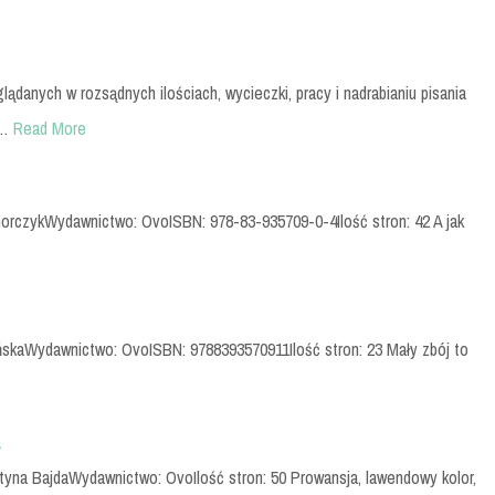
danych w rozsądnych ilościach, wycieczki, pracy i nadrabianiu pisania
o…
Read More
MichorczykWydawnictwo: OvoISBN: 978-83-935709-0-4Ilość stron: 42 A jak
ńskaWydawnictwo: OvoISBN: 9788393570911Ilość stron: 23 Mały zbój to
a
tyna BajdaWydawnictwo: OvoIlość stron: 50 Prowansja, lawendowy kolor,