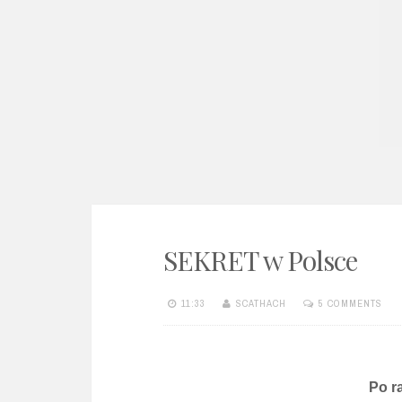
e
n
t
SEKRET w Polsce
11:33
SCATHACH
5 COMMENTS
Po r