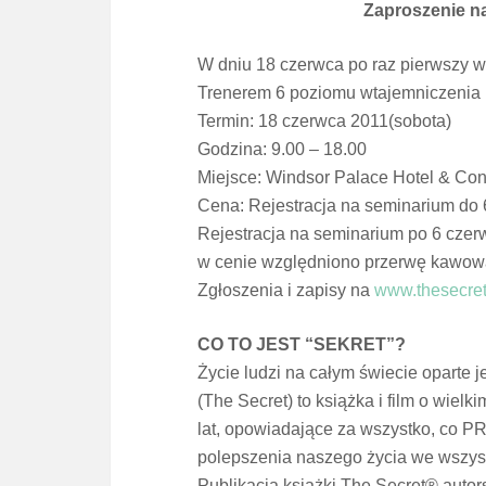
Za
pr
oszenie n
W dniu 18 czerwca po raz pierwszy w
Trenerem 6 poziomu wtajemniczenia i
Termin: 18 czerwca 2011(sobota)
Godzina: 9.00 – 18.00
Miejsce: Windsor Palace Hotel & Co
Cena: Rejestracja na seminarium do 6
Rejestracja na seminarium po 6 czerwc
w cenie względniono
pr
zerwę kawow
Zgłoszenia i zapisy na
www.thesecret
CO TO JEST “SEKRET”?
Życie ludzi na całym świecie oparte
(The Secret) to książka i film o wi
lat, opowiadające za wszystko, c
polepszenia naszego życia we wszyst
Publikacja książki The Secret® autor