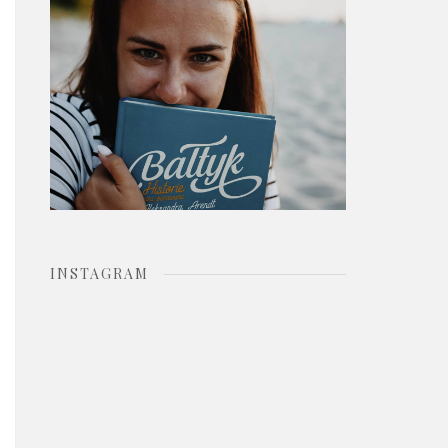
o
r
:
INSTAGRAM