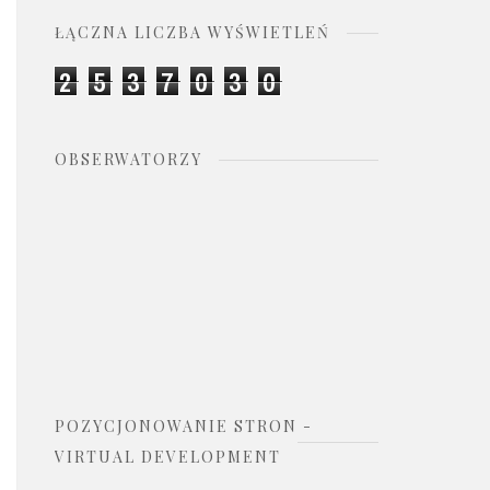
ŁĄCZNA LICZBA WYŚWIETLEŃ
2
5
3
7
0
3
0
OBSERWATORZY
POZYCJONOWANIE STRON -
VIRTUAL DEVELOPMENT