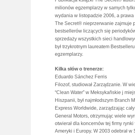
milionów egzemplarzy w samych tylk
wydania w listopadzie 2006, a
pr
awa 
The Secret® nie
pr
zerwanie zajmuje p
bestsellerów liczących się periodyków
s
pr
zedaży wszystkich sieci
handlowy
był trzykrotnym laureatem Bestseller
egzemplarzy.
Kilka słów o trenerze:
Eduardo Sánchez Ferris
Filozof, studiował Zarządzanie. W wie
“Clean Water” w Meksykañskie j miej
Hiszpanii, był najmłodszym Branch M
Ex
pr
ess Worldwide, zarządzając cał
General Motors, otrzymując wiele wyr
otwierał dla koncernów tej firmy rynki
Ameryki i Europy. W 2003 odebrał w