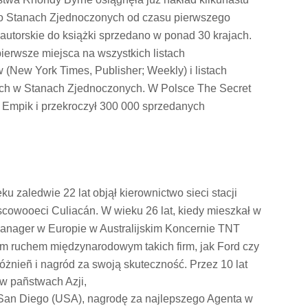
o Stanach Zjednoczonych od czasu pierwszego
autorskie do książki s
pr
zedano w ponad 30 krajach.
ierwsze miejsca na wszystkich listach
 (New York Times, Publisher; Weekly) i listach
ch w Stanach Zjednoczonych. W Polsce The Secret
u Empik i
pr
zekroczył 300 000 s
pr
zedanych
ku zaledwie 22 lat objął kierownictwo sieci stacji
scowooeci Culiacán. W wieku 26 lat, kiedy mieszkał w
anager w Europie w Australijskim Koncernie TNT
ym ruchem międzynarodowym takich firm, jak Ford czy
óżnieñ i nagród za swoją skuteczność. Przez 10 lat
 w pañstwach Azji,
 San Diego (USA), nagrodę za najlepszego Agenta w