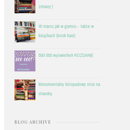
zmiany:)
W marcu jak w garncu - także w
książkach (book haul)
500 000 wyświetleń! ROZDANIE
Monumentalny listopadowy stos na
chandrę
BLOG ARCHIVE