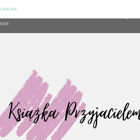
TERACKIE
liver its services and to analyze traffic. Your IP address and us
rmance and security metrics to ensure quality of service, gene
buse.